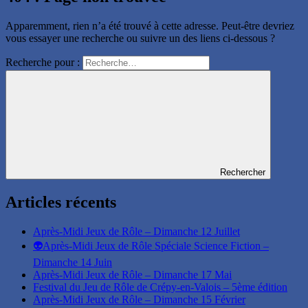
Apparemment, rien n’a été trouvé à cette adresse. Peut-être devriez
vous essayer une recherche ou suivre un des liens ci-dessous ?
Recherche pour :
Rechercher
Articles récents
Après-Midi Jeux de Rôle – Dimanche 12 Juillet
👽Après-Midi Jeux de Rôle Spéciale Science Fiction –
Dimanche 14 Juin
Après-Midi Jeux de Rôle – Dimanche 17 Mai
Festival du Jeu de Rôle de Crépy-en-Valois – 5ème édition
Après-Midi Jeux de Rôle – Dimanche 15 Février